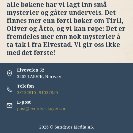
alle bøkene har vi lagt inn små
mysterier og gåter underveis. Det
finnes mer enn førti bøker om Tiril,
Oliver og Åtto, og vi kan røpe: Det er
fremdeles mer enn nok mysterier å
ta tak i fra Elvestad. Vi gir oss ikke
med det første!
Elveveien 52
3262 LARVIK, Norway
Telefon
33132810
91537850
/
E-post
post@eventyrskogen.no
2026 © Sandnes Media AS.