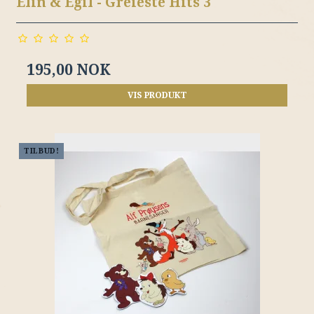
Elin & Egil - Greieste Hits 3
195,00 NOK
VIS PRODUKT
TILBUD!