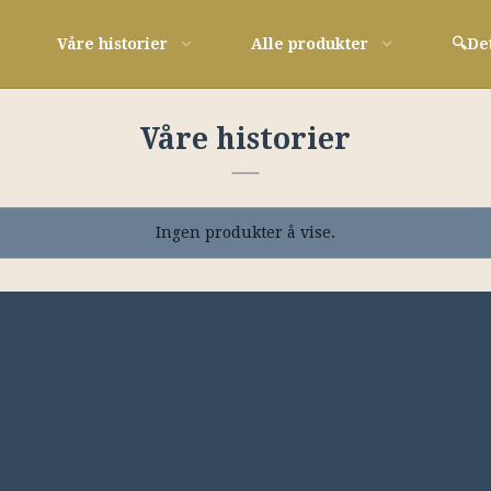
Våre historier
Alle produkter
🔍De
Våre historier
Ingen produkter å vise.