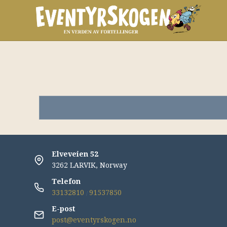
Elveveien 52
3262 LARVIK, Norway
Telefon
33132810
91537850
/
E-post
post@eventyrskogen.no