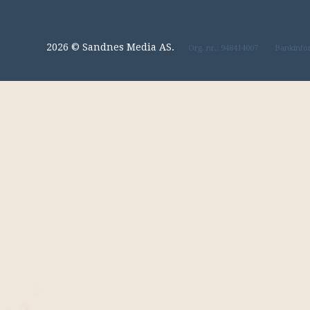
2026 © Sandnes Media AS.
Org. nr.: 948414007
Bankinfo