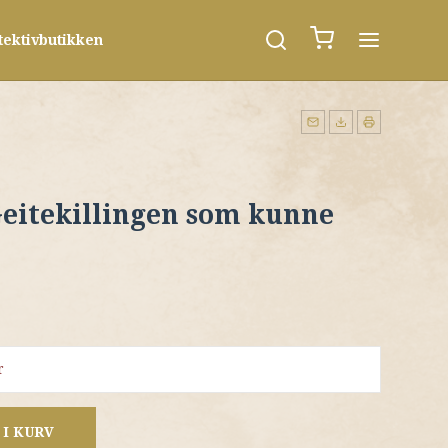
tektivbutikken
"Geitekillingen som kunne
r
 I KURV