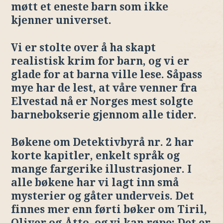
møtt et eneste barn som ikke
kjenner universet.
Vi er stolte over å ha skapt
realistisk krim for barn, og vi er
glade for at barna ville lese. Såpass
mye har de lest, at våre venner fra
Elvestad nå er Norges mest solgte
barnebokserie gjennom alle tider.
Bøkene om Detektivbyrå nr. 2 har
korte kapitler, enkelt språk og
mange fargerike illustrasjoner. I
alle bøkene har vi lagt inn små
mysterier og gåter underveis. Det
finnes mer enn førti bøker om Tiril,
Oliver og Åtto, og vi kan røpe: Det er