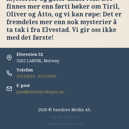
finnes mer enn førti bøker om Tiril,
Oliver og Åtto, og vi kan røpe: Det er
fremdeles mer enn nok mysterier å
ta tak i fra Elvestad. Vi gir oss ikke
med det første!
Elveveien 52
3262 LARVIK, Norway
Telefon
33132810
91537850
/
E-post
post@eventyrskogen.no
2026 © Sandnes Media AS.
Org. nr.: 948414007
Bankinformasjon: DNB