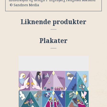
Illustrasjon og design I Ingebjørg Faugstad Mæland
© Sandnes Media
Liknende produkter
Plakater