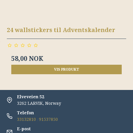
24 wallstickers til Adventskalender
58,00 NOK
VIS PRODUKT
Elveveien 52
3262 LARVIK, Norway
Telefon
33132810
91537850
/
E-post