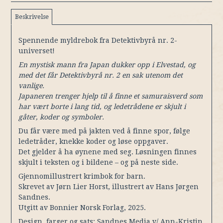
Beskrivelse
Spennende myldrebok fra Detektivbyrå nr. 2-
universet!
En mystisk mann fra Japan dukker opp i Elvestad, og
med det får Detektivbyrå nr. 2 en sak utenom det
vanlige.
Japaneren trenger hjelp til å finne et samuraisverd som
har vært borte i lang tid, og ledetrådene er skjult i
gåter, koder og symboler.
Du får være med på jakten ved å finne spor, følge
ledetråder, knekke koder og løse oppgaver.
Det gjelder å ha øynene med seg. Løsningen finnes
skjult i teksten og i bildene – og på neste side.
Gjennomillustrert krimbok for barn.
Skrevet av Jørn Lier Horst, illustrert av Hans Jørgen
Sandnes.
Utgitt av Bonnier Norsk Forlag, 2025.
Design, farger og sats: Sandnes Media v/ Ann-Kristin