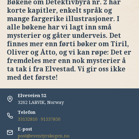
Bøkene om Detektivbyrå nr. 2 har
korte kapitler, enkelt språk og
mange fargerike illustrasjoner. I
alle bøkene har vi lagt inn små
mysterier og gåter underveis. Det
finnes mer enn førti bøker om Tiril,
Oliver og Åtto, og vi kan røpe: Det er
fremdeles mer enn nok mysterier å
ta tak i fra Elvestad. Vi gir oss ikke
med det første!
Elveveien 52
3262 LARVIK, Norway
Telefon
33132810
91537850
/
E-post
post@eventyrskogen.no